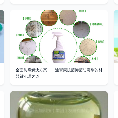
全面防霉解決方案——迪寶康抗菌抑菌防霉劑的材
與質守護之道