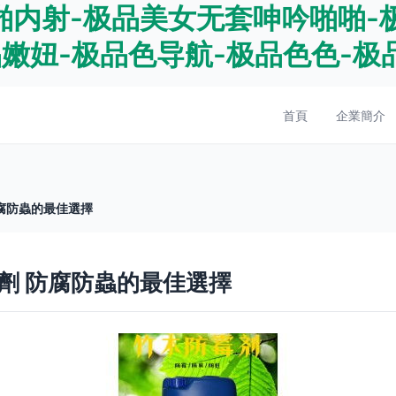
啪内射-极品美女无套呻吟啪啪-
品嫩妞-极品色导航-极品色色-极
首頁
企業簡介
腐防蟲的最佳選擇
劑 防腐防蟲的最佳選擇