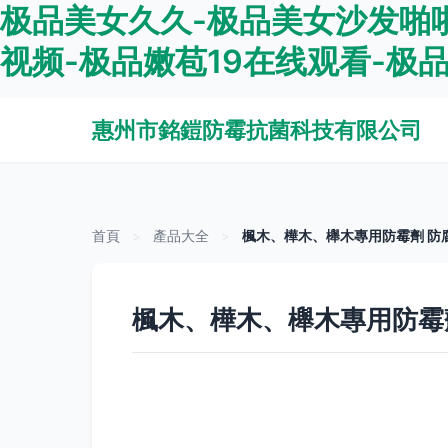
极品美女久久-极品美女沙发啪
视频-极品嫩苞19在线观看-极
惠州市銘鎧防霉抗菌科技有限公司
首頁
>
產品大全
>
楓木、樺木、櫸木專用防霉劑 防
楓木、樺木、櫸木專用防霉