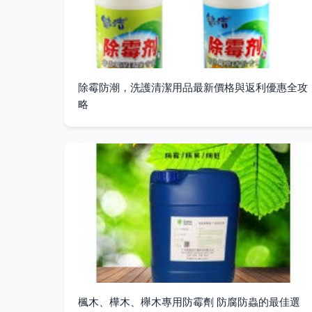
除霉防潮，洗護清潔用品最新價格與返利優惠全攻
略
楓木、樺木、櫸木專用防霉劑 防腐防蟲的最佳選