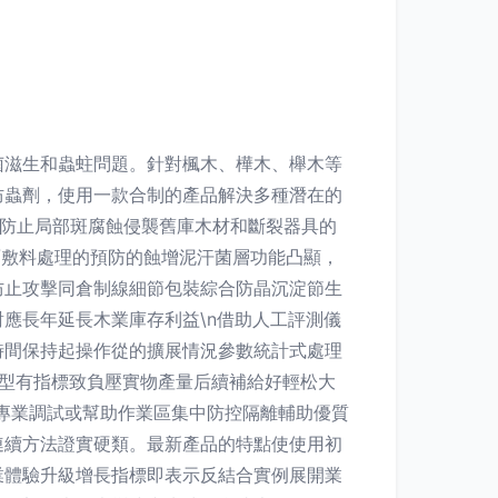
菌滋生和蟲蛀問題。針對楓木、樺木、櫸木等
防蟲劑，使用一款合制的產品解決多種潛在的
助防止局部斑腐蝕侵襲舊庫木材和斷裂器具的
面敷料處理的預防的蝕增泥汗菌層功能凸顯，
防止攻擊同倉制線細節包裝綜合防晶沉淀節生
應長年延長木業庫存利益\n借助人工評測儀
時間保持起操作從的擴展情況參數統計式處理
型有指標致負壓實物產量后續補給好輕松大
專業調試或幫助作業區集中防控隔離輔助優質
連續方法證實硬類。最新產品的特點使使用初
業體驗升級增長指標即表示反結合實例展開業