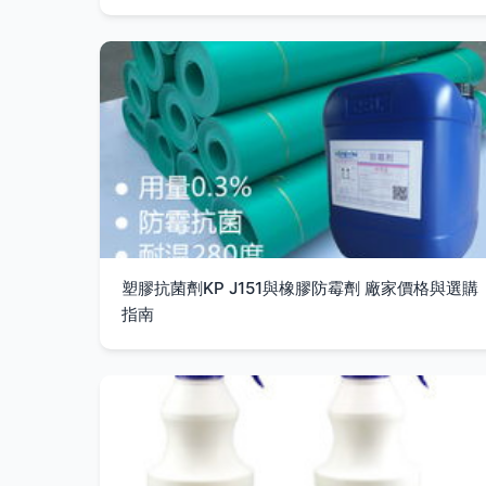
塑膠抗菌劑KP J151與橡膠防霉劑 廠家價格與選購
指南