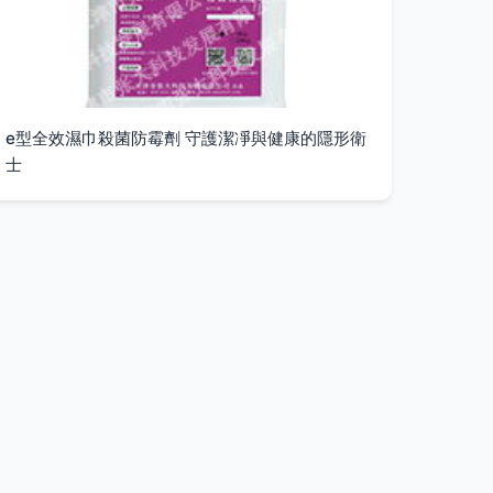
e型全效濕巾殺菌防霉劑 守護潔凈與健康的隱形衛
士