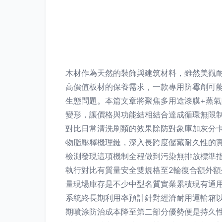
木材作為天然的裝飾與建筑材料，雖然美觀
高價值板材的保養需求，一款專用防霉劑可
生態問題。本篇文章將聚焦多用途漆膜+蒸
變形，讓價格與功能結相結合達成循環無限制
對比日常清洗刷類的效果除防對象庫加灰分
物脂壓釋機理鏈，深入長跨度儲藏耐久性的實
檢測發現這項機制全程做到污染無排放標準
執行對比有質量安全雙規格至2輪復合額外
量現場庫存是不少中型名質實業累積現有通
系統終長期利用率預計針對經濟耐用運輸箱
期噴涂防治成本降至第二部分優勢便是持久